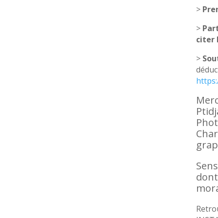
>
Pre
>
Par
citer
>
Sou
déduct
https
Merc
Ptidj
Phot
Char
grap
Sens
dont
mora
Retro