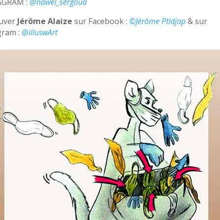
AGRAM :
@nawel_sergoua
uver
Jérôme Alaize
sur Facebook :
©Jérôme Ptidjap
& sur
gram :
@illuswArt