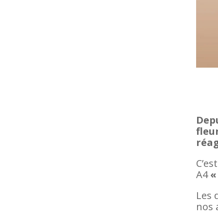
Depu
fleu
réag
C’est
A4
«
Les 
nos 