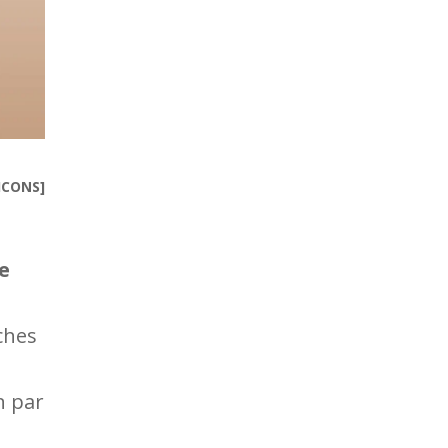
ICONS]
e
iches
n par