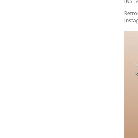
INST
Retro
Insta