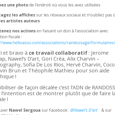
nez une photo
de l’endroit où vous les avez utilisées
tagez les affiches
sur les réseaux sociaux et n’oubliez pas 
 les artistes auteurs
tenez nos actions
en faisant un don à l’association avec
ion fiscale :
://www.helloasso.com/associations/randossage/formulaires
i et bravo à
ce travail collaboratif
: Jerome
ap, Nawel’s D’art, Gori Créa, Alix Charvin –
ography, Sofia De Los Rios, Hervé Charvin, Coco
vin Brun et Théophile Mathieu pour son aide
hique !
ibiliser de façon décalée c’est l’ADN de RANDO
 l’intention est de montrer plutôt que de faire l
le !
uver
Nawel
Sergoua
sur Facebook :
@Nawel’s D’art
& sur