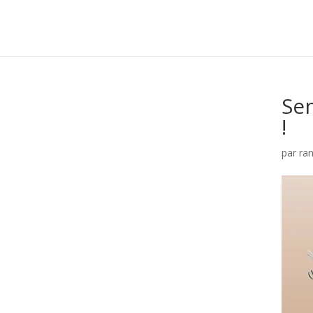
Se
!
par
ra