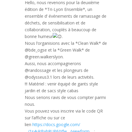
Hello, nous revenons pour la deuxième
édition de *Tri-Lyon Ensemble*, un
ensemble d’ événements de ramassage de
déchets, de sensibilisation et de
collaboration, couplés à beaucoup de
bonne humeur
.
Nous l’organisions avec la *Clean Walk* de
@bde_ogse et la *Green Walk* de
@green.walkerslyon.
Aussi, nous accompagnerons
@randossage et les plongeurs de
@odysseus3.1 lors de leurs activités.
!!! Matériel : venir équipé de gants style
jardin et de sacs style cabas
Nous serions ravis de vous compter parmi
nous.
Vous pouvez vous inscrire via le code QR
sur l’affiche ou sur ce
lien
https://docs.google.com/
…/1s4ulrBxb8UP6IYfw…/viewform…
: