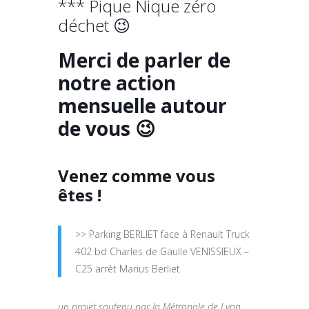
*** Pique Nique zéro
déchet 😉
Merci de parler de
notre action
mensuelle autour
de vous 😉
Venez comme vous
êtes !
>> Parking BERLIET face à Renault Truck
402 bd Charles de Gaulle VENISSIEUX –
C25 arrêt Marius Berliet
un projet soutenu par la Métropole de Lyon