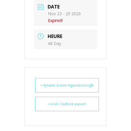
DATE
Nov 23 - 29 2020
Expired!
HEURE
All Day
+ Ajouter à mon Agenda Google
+ iCal / Outlook export