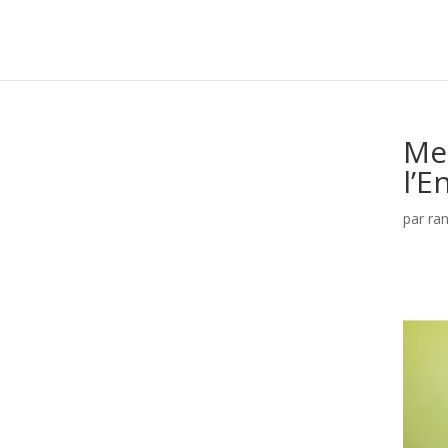
Me
l’
par
ra