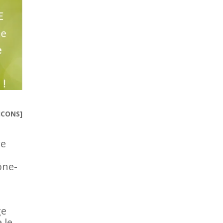
ICONS]
re
ône-
ge
 le