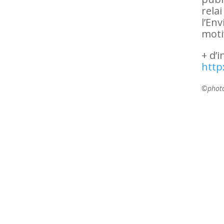
rela
l’En
moti
+ d’
http
©phot