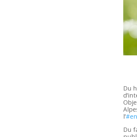
Du h
d’in
Obje
Alpe
l’
#en
Du f
publi