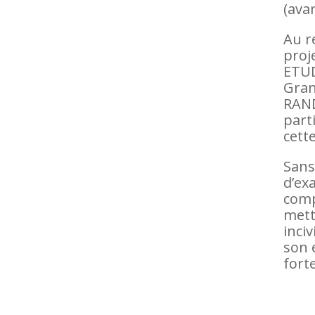
(ava
Au r
proj
ETUD
Gran
RAND
parti
cett
Sans 
d’ex
comp
mett
inciv
son 
fort