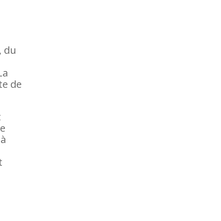
u
, du
La
ite de
t
de
 à
t