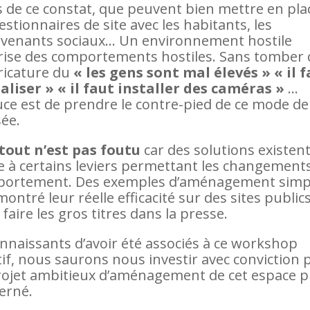
s de ce constat, que peuvent bien mettre en pla
estionnaires de site avec les habitants, les
rvenants sociaux… Un environnement hostile
rise des comportements hostiles. Sans tomber
aricature du
« les gens sont mal élevés » « il 
aliser » « il faut installer des caméras »
…
tuce est de prendre le contre-pied de ce mode de
ée.
tout n’est pas foutu
car des solutions existen
e à certains leviers permettant les changement
ortement. Des exemples d’aménagement simp
ontré leur réelle efficacité sur des sites publics
faire les gros titres dans la presse.
nnaissants d’avoir été associés à ce workshop
tif, nous saurons nous investir avec conviction 
rojet ambitieux d’aménagement de cet espace p
erné.