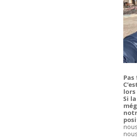
Pas 
C’es
lors
Si l
mégo
notr
posi
nous
nous