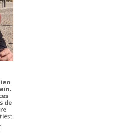
dien
ain.
ces
s de
ure
Priest
,
é