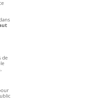
ce
 dans
faut
t
s de
le
,
pour
ublic