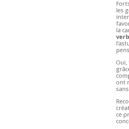
Fort
les g
inte
favo
la c
verb
l’as
pens
Oui,
grâc
comp
ont m
sans 
Reco
créa
ce p
conc