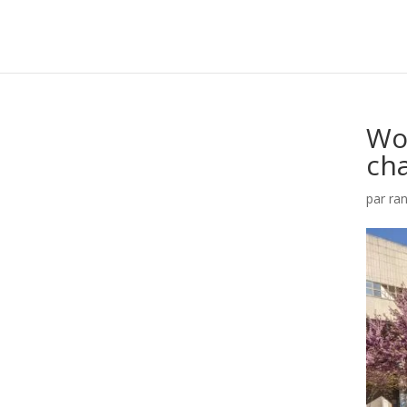
Wor
ch
par
ra