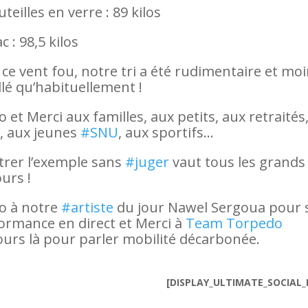
teilles en verre : 89 kilos
c : 98,5 kilos
 ce vent fou, notre tri a été rudimentaire et mo
llé qu’habituellement !
o et Merci aux familles, aux petits, aux retraités
, aux jeunes
#SNU
, aux sportifs…
rer l’exemple sans
#juger
vaut tous les grands
ours !
o à notre
#artiste
du jour Nawel Sergoua pour 
ormance en direct et Merci à
Team Torpedo
ours là pour parler mobilité décarbonée.
[DISPLAY_ULTIMATE_SOCIAL_