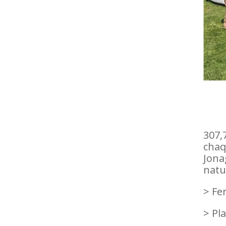
307,
chaq
Jona
natu
> Fe
> Pla