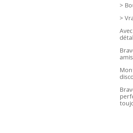
> Bou
> Vra
Avec
déta
Brav
amis
Mont
disc
Brav
perf
touj