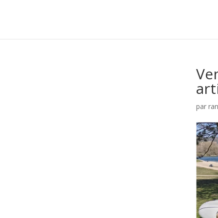
Ven
art
par
ra