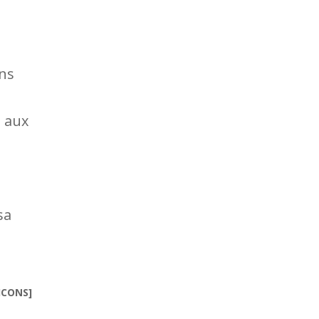
ins
, aux
sa
ICONS]