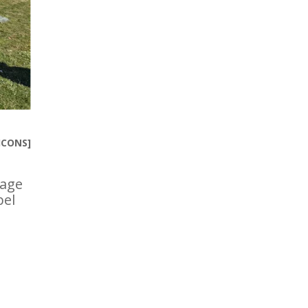
ICONS]
sage
bel