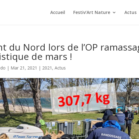
Accueil
Festiv’Art Nature
Actus
t du Nord lors de l’OP ramassa
istique de mars !
ndo
|
Mar 21, 2021
|
2021
,
Actus