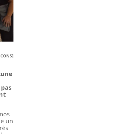
ICONS]
acune
 pas
nt
 nos
se un
rès