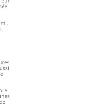
 leur
esée
émi,
a,
ures
ussi
re
bre
eunes
 de