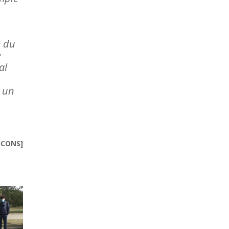
e du
e
al
, un
ICONS]