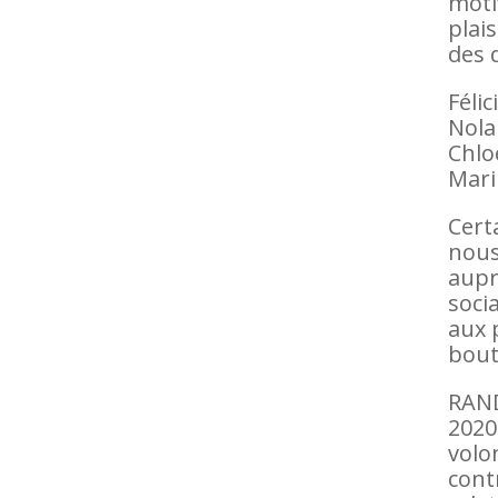
moti
plais
des 
Féli
Nola
Chlo
Mari
Cert
nous
aupr
soci
aux 
bout
RAND
2020
volon
cont