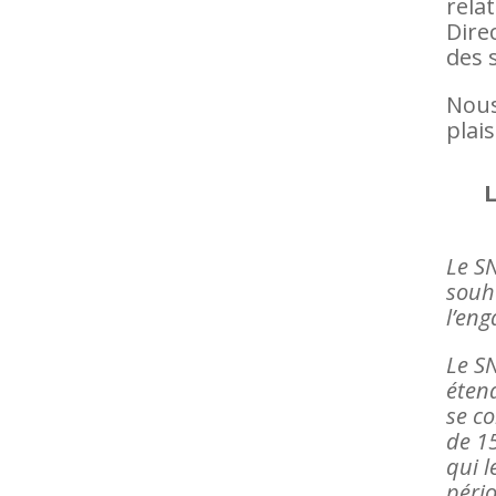
rela
Dire
des 
Nous
plais
L
Le S
souha
l’en
Le S
éten
se c
de 15
qui l
péri