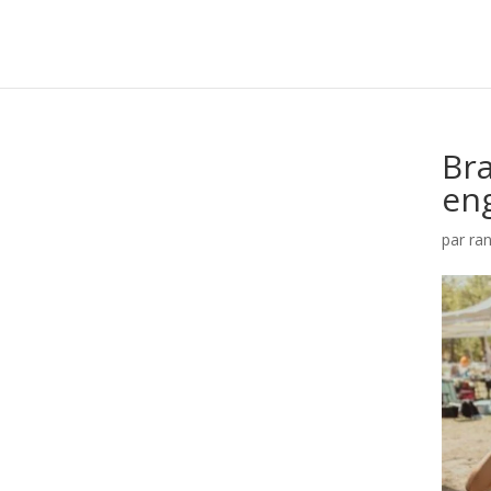
Bra
en
par
ra