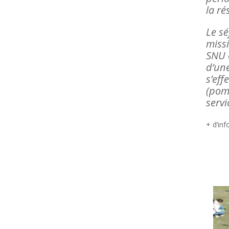
la ré
Le sé
missi
SNU 
d’une
s’ef
(pomp
servi
+ d’in