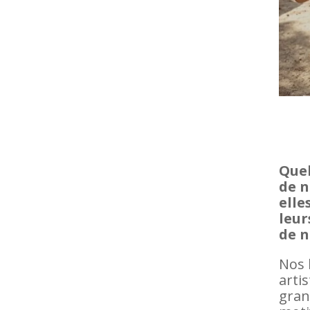
Quel
de n
elle
leur
de n
Nos 
arti
gran