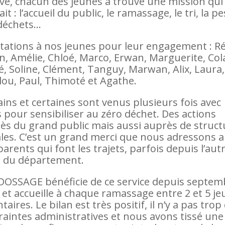
vé, chacun des jeunes a trouvé une mission qui
ait : l’accueil du public, le ramassage, le tri, la p
déchets…
citations à nos jeunes pour leur engagement : R
n, Amélie, Chloé, Marco, Erwan, Marguerite, Col
é, Soline, Clément, Tanguy, Marwan, Alix, Laura,
lou, Paul, Thimoté et Agathe.
ains et certaines sont venus plusieurs fois avec
 pour sensibiliser au zéro déchet. Des actions
ès du grand public mais aussi auprès de struct
ales. C’est un grand merci que nous adressons a
parents qui font les trajets, parfois depuis l’aut
 du département.
OSSAGE bénéficie de ce service depuis septem
 et accueille à chaque ramassage entre 2 et 5 j
taires. Le bilan est très positif, il n’y a pas trop
raintes administratives et nous avons tissé une