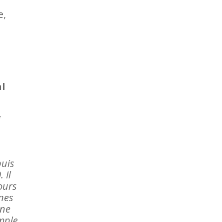
e,
al
i
puis
 Il
ours
unes
une
mple